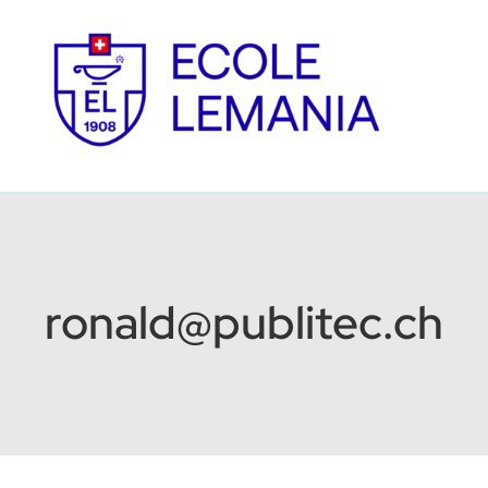
Passer
au
contenu
ronald@publitec.ch